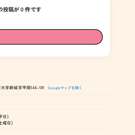
の投稿が０件です
字新城字平岡146-101
Googleマップを開く
(平日)
 (土曜日)