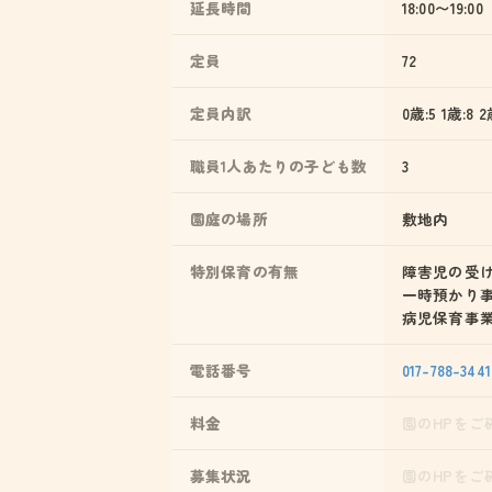
延長時間
18:00〜19:00
定員
72
定員内訳
0歳:5 1歳:8 2
職員1人あたりの子ども数
3
園庭の場所
敷地内
特別保育の有無
障害児の受
一時預かり
病児保育事
電話番号
017-788-3441
料金
園のHPをご
募集状況
園のHPをご