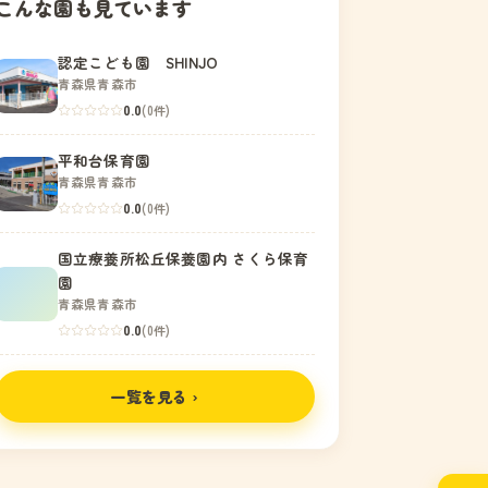
こんな園も見ています
認定こども園 SHINJO
青森県青森市
0.0
(0件)
平和台保育園
青森県青森市
0.0
(0件)
国立療養所松丘保養園内 さくら保育
園
青森県青森市
0.0
(0件)
一覧を見る ›