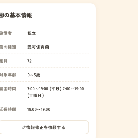
園の基本情報
設置者
私立
園の種類
認可保育園
定員
72
対象年齢
0～5歳
開園時間
7:00～19:00 (平日) 7:00～19:00
(土曜日)
延長時間
18:00〜19:00
情報修正を依頼する