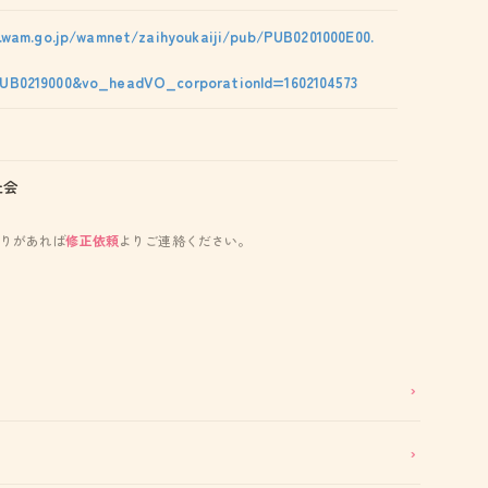
.wam.go.jp/wamnet/zaihyoukaiji/pub/PUB0201000E00.
B0219000&vo_headVO_corporationId=1602104573
祉会
りがあれば
修正依頼
よりご連絡ください。