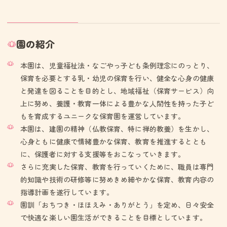
園の紹介
本園は、児童福祉法・なごやっ子ども条例理念にのっとり、
保育を必要とする乳・幼児の保育を行い、健全な心身の健康
と発達を図ることを目的とし、地域福祉（保育サービス）向
上に努め、養護・教育一体による豊かな人間性を持った子ど
もを育成するユニークな保育園を運営しています。
本園は、建園の精神（仏教保育、特に禅的教養）を生かし、
心身ともに健康で情緒豊かな保育、教育を推進するととも
に、保護者に対する支援等をおこなっていきます。
さらに充実した保育、教育を行っていくために、職員は専門
的知識や技術の研修等に努めきめ細やかな保育、教育内容の
指導計画を遂行しています。
園訓「おちつき・ほほえみ・ありがとう」を定め、日々安全
で快適な楽しい園生活ができることを目標としています。