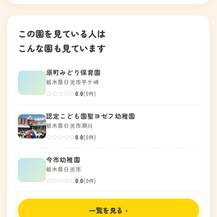
この園を見ている人は
こんな園も見ています
原町みどり保育園
栃木県日光市平ケ崎
0.0
(0件)
認定こども園聖ヨゼフ幼稚園
栃木県日光市瀬川
0.0
(0件)
今市幼稚園
栃木県日光市
0.0
(0件)
一覧を見る ›