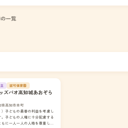
園の一覧
私立
認可保育園
ッズパオ高知城あおぞら
知県高知市本町
１）子どもの最善の利益を考慮し
す。子どもの人権に十分配慮する
ともに一人一人の人格を尊重し幸