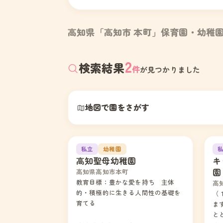
高知県「高知市 本町」保育園・幼稚
2
検索結果
件
が見つかりました
地図で園をさがす
1
2
私立
幼稚園
高知聖母幼稚園
キ
園
高知県高知市本町
教育目標：豊かな愛を持ち 主体
高
的・積極的に生きる人間性の基礎を
（
育てる
ま
と