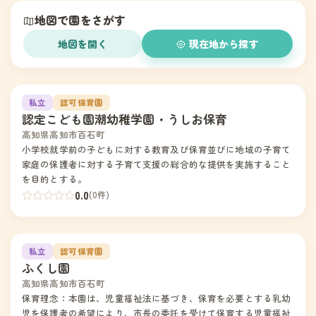
地図で園をさがす
地図を開く
現在地から探す
1
私立
認可保育園
認定こども園潮幼稚学園・うしお保育
高知県高知市百石町
小学校就学前の子どもに対する教育及び保育並びに地域の子育て
家庭の保護者に対する子育て支援の総合的な提供を実施すること
を目的とする。
0.0
(0件)
2
私立
認可保育園
ふくし園
高知県高知市百石町
保育理念：本園は、児童福祉法に基づき、保育を必要とする乳幼
児を保護者の希望により、市長の委託を受けて保育する児童福祉