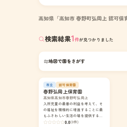
高知県「高知市 春野町弘岡上 認可保
1
検索結果
件
が見つかりました
地図で園をさがす
1
市立
認可保育園
春野弘岡上保育園
高知県高知市春野町弘岡上
入所児童の最善の利益を考えて、そ
の福祉を積極的に増進することに最
もふさわしい生活の場を提供するよ
う努めるものとする。
0.0
(0件)