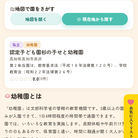
地図で園をさがす
地図を開く
現在地から探す
1
私立
幼稚園
認定子ども園杉の子せと幼稚園
高知県高知市長浜
第２条当園は、教育基本法（平成１８年法律第１２０号）、学校
教育法（昭和２２年法律第２６号）
0.0
(0件)
幼稚園とは
「幼稚園」は文部科学省の管轄の教育機関です。3歳以上の園児の
お気に入りリスト
みが入園できて、1日4時間程度の時間帯で通園できます。
園では、いろいろな教育を実施します。長期休暇や午前だけ預か
りの日もあるので、保育園と違い、時間に融通が聞く大人がいる