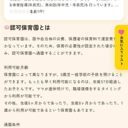
る体育指導(年長児)、英会話(年中児・年長児)を行っています。・
乳児クラスの部屋はゆとりのある面積を確保しています。床暖房
0.0
(0件)
も完備しています。・保育アプリ「コドモン」を導入し、園から
の連絡や登降園管理を行っています。・保育室は空気交換機「ロ
認可保育園とは
スナイ」を使い、24時間換気をしています。
認可保育園は、国や自治体の公費、保護者の保育料で運営費をま
お気に入りリスト
かなっています。そのため、保育の必要性が認定された場合の
み、認可保育園へ通園することができます。
利用可能月齢
保育園によって異なりますが、0歳児〜就学前の子供を預けること
ができます。もっとも早く利用可能になるのは、生後57日経過し
たお子さんです。ママが産休明けで、職場復帰をするタイミング
から利用が可能です。
その他、生後6ヶ月からであったり、生後8ヶ月からであったり、1
歳から利用が可能であるという保育園もあります。
通園条件