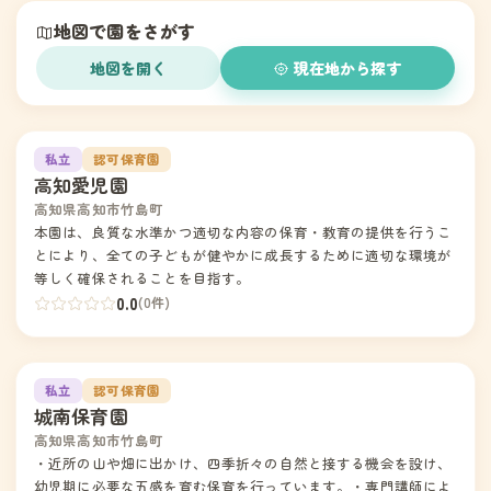
地図で園をさがす
地図を開く
現在地から探す
1
私立
認可保育園
高知愛児園
高知県高知市竹島町
本園は、良質な水準かつ適切な内容の保育・教育の提供を行うこ
とにより、全ての子どもが健やかに成長するために適切な環境が
等しく確保されることを目指す。
0.0
(0件)
2
私立
認可保育園
城南保育園
高知県高知市竹島町
・近所の山や畑に出かけ、四季折々の自然と接する機会を設け、
幼児期に必要な五感を育む保育を行っています。・専門講師によ