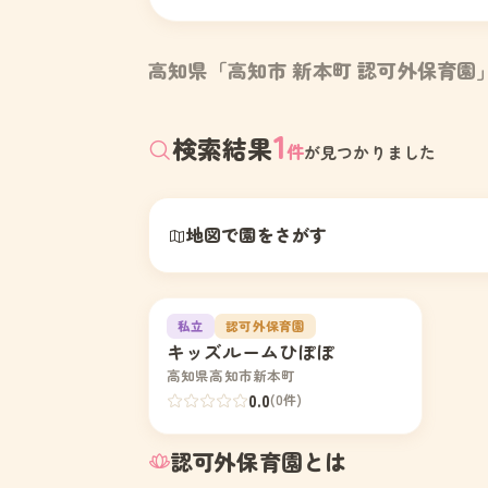
高知県「高知市 新本町 認可外保育園
1
検索結果
件
が見つかりました
地図で園をさがす
園の写真
1
私立
認可外保育園
キッズルームひぽぽ
高知県高知市新本町
0.0
(0件)
認可外保育園とは