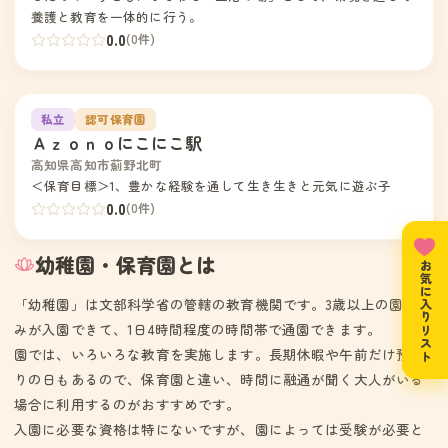
養護と教育を一体的に行う。
0.0
(0件)
園の写真
3
私立
認可保育園
Ａｚｏｎｏにこにこ駅
高知県高知市薊野北町
＜保育目標＞1、豊かな経験を通して生き生きと元気に遊ぶ子
0.0
(0件)
幼稚園・保育園とは
お気に入りリスト
「幼稚園」は文部科学省の管轄の教育機関です。3歳以上の園児の
みが入園できて、1日4時間程度の時間帯で通園できます。
園では、いろいろな教育を実施します。長期休暇や午前だけ預か
りの日もあるので、保育園と違い、時間に融通が聞く大人がいる
場合に利用するのがおすすめです。
入園に必要な資格は特にないですが、園によっては受験が必要と