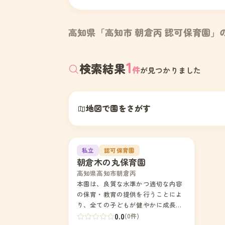
高知県「高知市 朝倉丙 認可保育園」
1
検索結果
件
が見つかりました
地図で園をさがす
1
私立
認可保育園
朝倉木の丸保育園
高知県高知市朝倉丙
本園は、良質な水準かつ適切な内容
の保育・教育の提供を行うことによ
り、全ての子どもが健やかに成長す
るために適切な環境が等しく確保さ
0.0
(0件)