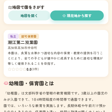
地図で園をさがす
地図を開く
現在地から探す
1
私立
認可保育園
潮江第二双葉園
高知県高知市仲田町
本園は、良質な水準かつ適切な内容の保育・教育の提供を行うこ
とにより、全ての子どもが健やかに成長するために適切な環境が
等しく確保されることを目指す。
0.0
(0件)
幼稚園・保育園とは
「幼稚園」は文部科学省の管轄の教育機関です。3歳以上の園児の
みが入園できて、1日4時間程度の時間帯で通園できます。
園では、いろいろな教育を実施します。長期休暇や午前だけ預か
りの日もあるので、保育園と違い、時間に融通が聞く大人がいる