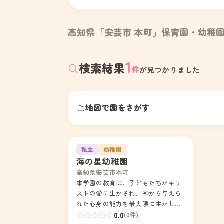
高知県「安芸市 本町」保育園・幼稚
1
検索結果
件
が見つかりました
地図で園をさがす
1
私立
幼稚園
海の星幼稚園
高知県安芸市本町
本学園の教育は、子どもたちがキリ
ストの愛に生かされ、神から与えら
れた心身の能力を最大限に生かしな
がら、個性を豊かにし、主体的に行
0.0
(0件)