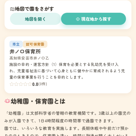
地図で園をさがす
地図を開く
現在地から探す
園の写真
1
市立
認可保育園
井ノ口保育所
高知県安芸市井ノ口乙
施設の目的・運営方針（1）保育を必要とする乳幼児を受け入
れ、児童福祉法に基づいて心身ともに健やかに育成されるよう児
童の保育事業を行うことを目的とします。
0.0
(0件)
幼稚園・保育園とは
「幼稚園」は文部科学省の管轄の教育機関です。3歳以上の園児の
みが入園できて、1日4時間程度の時間帯で通園できます。
園では、いろいろな教育を実施します。長期休暇や午前だけ預か
りの日もあるので、保育園と違い、時間に融通が聞く大人がいる