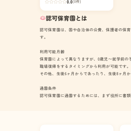
る子どもに対する保育を一体的に行
0.0
(0件)
い、これらの子どもの健やかな成長
が図られるよう適切な環境を与え
認可保育園とは
て、その心身の発達を助長するとと
もに、保護者に対する子育て支援を
認可保育園は、国や自治体の公費、保護者の保育
行うことを目的とする。小松市特定
す。
教育・保育施設及び特定地域型保育
事業の運営に関する基準を定める条
例、その他関係法令を遵守し運営す
利用可能月齢
るものとする。（教育及び保育の目
保育園によって異なりますが、0歳児〜就学前の
標） 「心身ともに健やかな子ど
職場復帰をするタイミングから利用が可能です。
も」 げんきなからだ・やさ
その他、生後6ヶ月からであったり、生後8ヶ月
しいこころ・がんばるちから 上記
の目標を達成するため、幼保連携型
認定こども園教育・保育要領に基づ
通園条件
き、教育・保育の内容に関する全体
認可保育園に通園するためには、まず役所に書類
的な計画及び指導計画を編成し、小
学校への円滑な接続に配慮した教
育・保育を提供するものとする。