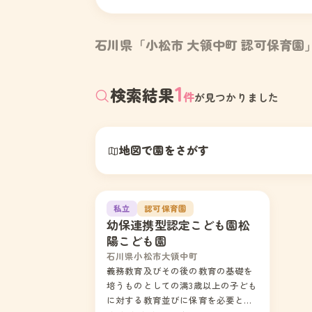
石川県「小松市 大領中町 認可保育園
1
検索結果
件
が見つかりました
地図で園をさがす
1
私立
認可保育園
幼保連携型認定こども園松
陽こども園
石川県小松市大領中町
義務教育及びその後の教育の基礎を
培うものとしての満3歳以上の子ども
に対する教育並びに保育を必要とす