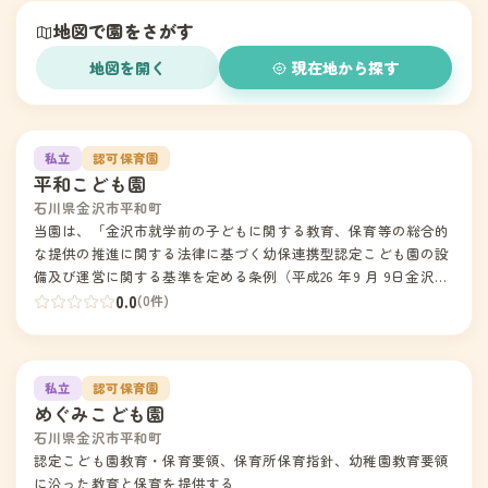
地図で園をさがす
地図を開く
現在地から探す
1
私立
認可保育園
平和こども園
石川県金沢市平和町
当園は、「金沢市就学前の子どもに関する教育、保育等の総合的
な提供の推進に関する法律に基づく幼保連携型認定こども園の設
備及び運営に関する基準を定める条例（平成26 年9 月 9日金沢市
条例第45 号）」その他関係法令・通知等を遵守し、事業を実施す
0.0
(0件)
るものとする。当園は、幼保連携型認定こども園教育・保育要領
（平成29年内閣府・文部科学省・厚生労働省告示第1 号）に基づ
く、特定教育・保育の提供を適切に行う。
2
私立
認可保育園
めぐみこども園
石川県金沢市平和町
認定こども園教育・保育要領、保育所保育指針、幼稚園教育要領
に沿った教育と保育を提供する