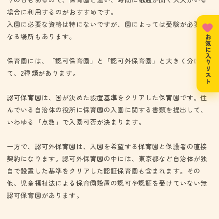
厚生労働省告示第1 号）に基づく、特定教育・保育の提供を適切
場合に利用するのがおすすめです。
に行います。（１）発達の連続性の考慮した特定教育・保育の提
入園に必要な資格は特にないですが、園によっては受験が必要と
供・・・０歳から小学校就学前までの一貫した教育及び保育を園
なる場所もあります。
児の発達を考慮した特定教育・保育を提供します。（２）様々な
お気に入りリスト
年齢の園児の発達の特性に応じた特定教育・保育の提供満３歳未
満・・・特に
保育園には、「認可保育園」と「認可外保育園」と大きく分け
て、2種類があります。
認可保育園は、国が決めた設置基準をクリアした保育園です。住
んでいる自治体の役所に保育園の入園に関する書類を提出して、
いわゆる「点数」で入園可否が決まります。
一方で、認可外保育園は、入園を希望する保育園と保護者の直接
契約になります。認可外保育園の中には、東京都など自治体が独
自で設置した基準をクリアした認証保育園も含まれます。その
他、児童福祉法による保育園設置の認可や認証を受けていない無
認可保育園があります。