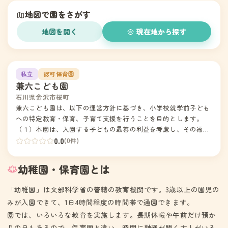
地図で園をさがす
地図を開く
現在地から探す
1
私立
認可保育園
兼六こども園
石川県金沢市桜町
兼六こども園は、以下の運営方針に基づき、小学校就学前子ども
への特定教育・保育、子育て支援を行うことを目的とします。
（１）本園は、入園する子どもの最善の利益を考慮し、その福祉
を積極的に増進することに最もふさわしい生活の場を提供するよ
0.0
(0件)
う努めます。（２）本園は、教育・保育に関する専門性を有する
職員が、家庭との緊密な連携の下に、子どもの状況や発達過程を
幼稚園・保育園とは
踏まえ、教育と保育を一体的に行います。（３）本園は、社会の
期待や願いに応えられる創意と活力ある教育・保育活動をすす
「幼稚園」は文部科学省の管轄の教育機関です。3歳以上の園児の
め、子ども・保護者・地域に信頼されるよう努めます。（４）本
みが入園できて、1日4時間程度の時間帯で通園できます。
園は、安心・安定した情緒と落ち着いた環境の中で、健やかで豊
園では、いろいろな教育を実施します。長期休暇や午前だけ預か
かな心と体が育つよう教育・保育を行います。本園は、幼保連携
型認定こども園教育・保育要領（平成29年内閣府・文部科学省・
りの日もあるので、保育園と違い、時間に融通が聞く大人がいる