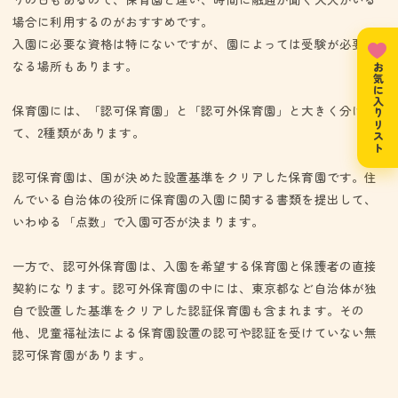
育・保育要領を踏まえ、保育所保育指針及び幼稚園教育要領に基
場合に利用するのがおすすめです。
づく、特定教育・保育の提供を適切に行う。（２）障害児受け入
入園に必要な資格は特にないですが、園によっては受験が必要と
れを行い、障害児保育の形態は健常児との統合保育で行う。
なる場所もあります。
（３）子育て支援事業の内容については、就学前の子どもに関す
お気に入りリスト
る教育・保育等の総合的な提供
保育園には、「認可保育園」と「認可外保育園」と大きく分け
て、2種類があります。
認可保育園は、国が決めた設置基準をクリアした保育園です。住
んでいる自治体の役所に保育園の入園に関する書類を提出して、
いわゆる「点数」で入園可否が決まります。
一方で、認可外保育園は、入園を希望する保育園と保護者の直接
契約になります。認可外保育園の中には、東京都など自治体が独
自で設置した基準をクリアした認証保育園も含まれます。その
他、児童福祉法による保育園設置の認可や認証を受けていない無
認可保育園があります。