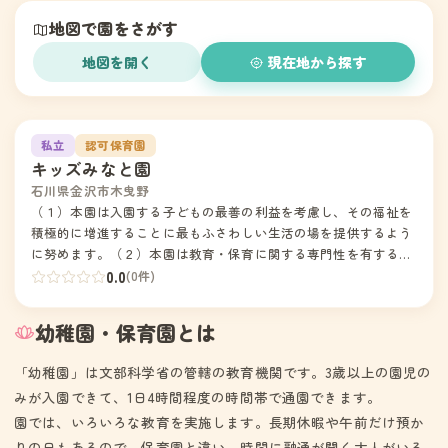
地図で園をさがす
地図を開く
現在地から探す
園の写真
1
私立
認可保育園
キッズみなと園
石川県金沢市木曳野
（１）本園は入園する子どもの最善の利益を考慮し、その福祉を
積極的に増進することに最もふさわしい生活の場を提供するよう
に努めます。（２）本園は教育・保育に関する専門性を有する職
員が家庭との緊密な連携の下に、子どもの状況や発達過程を踏ま
0.0
(0件)
え、教育・保育を一体的に行います。（３）本園は社会の期待や
願いに応えられる創意と活力のある教育・保育活動をすすめ、子
幼稚園・保育園とは
ども・保護者・地域に信頼されるよう努めます。(4)本園は、安
心・安定した情緒と落ち着いた環境の中で、健やかで豊かな心と
「幼稚園」は文部科学省の管轄の教育機関です。3歳以上の園児の
身体が育つよう教育・保育（養護）を行います。（５）本園は、
みが入園できて、1日4時間程度の時間帯で通園できます。
「金沢市児童福祉法に基づく児童福祉施設の設備及び運営に関す
園では、いろいろな教育を実施します。長期休暇や午前だけ預か
る基準を定める条例」その他関係法令・通知等を尊守し、事業を
実施するものとする。（１）本園は、幼保連携型認定こども園教
りの日もあるので、保育園と違い、時間に融通が聞く大人がいる