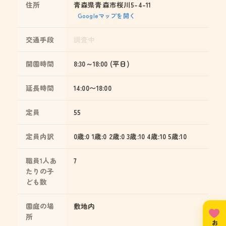
住所
青森県青森市桜川5-4-11
Googleマップを開く
交通手段
調査中
開園時間
8:30～18:00 (平日)
延長時間
14:00〜18:00
定員
55
定員内訳
0歳:0 1歳:0 2歳:0 3歳:10 4歳:10 5歳:10
職員1人あ
7
たりの子
ども数
園庭の場
敷地内
所