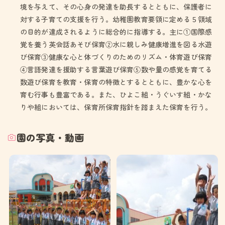
境を与えて、その心身の発達を助長するとともに、保護者に
対する子育ての支援を行う。幼稚園教育要領に定める５領域
の目的が達成されるように総合的に指導する。主に①国際感
覚を養う英会話あそび保育②水に親しみ健康増進を図る水遊
び保育③健康な心と体づくりのためのリズム・体育遊び保育
④言語発達を援助する言葉遊び保育⑤数や量の感覚を育てる
数遊び保育を教育・保育の特徴とするとともに、豊かな心を
育む行事も豊富である。また、ひよこ組・うぐいす組・かな
りや組においては、保育所保育指針を踏まえた保育を行う。
園の写真・動画