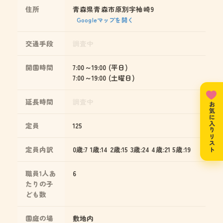
住所
青森県青森市原別字袖崎9
Googleマップを開く
交通手段
調査中
開園時間
7:00～19:00 (平日)
7:00～19:00 (土曜日)
延長時間
調査中
お気に入りリスト
定員
125
定員内訳
0歳:7 1歳:14 2歳:15 3歳:24 4歳:21 5歳:19
職員1人あ
6
たりの子
ども数
園庭の場
敷地内