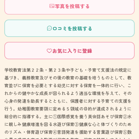
写真を投稿する
口コミを投稿する
お気に入りに登録
学校教育法第２２条・第２３条や子ども・子育て支援法の規定に
基づき、義務教育及びその後の教育の基礎を培うものとして、教
育並びに保育を必要とする幼児に対する保育を一体的に行い、こ
れからの健やかな成長が図られるよう適当な環境を与えて、その
心身の発達を助長するとともに、保護者に対する子育ての支援を
行う。幼稚園教育要領に定める５領域の目的が達成されるように
総合的に指導する。主に①国際感覚を養う英会話あそび保育②水
に親しみ健康増進を図る水遊び保育③健康な心と体づくりのため
のリズム・体育遊び保育④言語発達を援助する言葉遊び保育⑤数