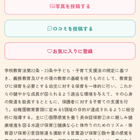
写真を投稿する
口コミを投稿する
お気に入りに登録
学校教育法第22条・23条や子ども・子育て支援法の規定に基づ
き、義務教育及びその後の教育の基礎を培うものとして、教育並
びに保育を必要とする幼児に対する保育を一体的に行い、これか
らの健やかな成長が図られるよう適当な環境を与えて、その心身
の発達を助長するとともに、保護者に対する子育ての支援を行
う。幼稚園教育要領に定める5領域の目的が達成されるように総合
的に指導する。主に①国際感覚を養う英会話保育②水に親しみ健
康増進を図る水遊び保育③健康な心と体作りのためのリズム・体
育遊び保育④言語発達を援助する言葉遊び保育⑤数や量の感覚を