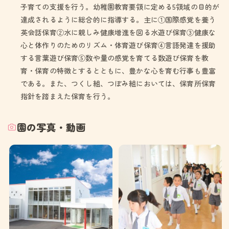
子育ての支援を行う。幼稚園教育要領に定める5領域の目的が
達成されるように総合的に指導する。主に①国際感覚を養う
英会話保育②水に親しみ健康増進を図る水遊び保育③健康な
心と体作りのためのリズム・体育遊び保育④言語発達を援助
する言葉遊び保育⑤数や量の感覚を育てる数遊び保育を教
育・保育の特徴とするとともに、豊かな心を育む行事も豊富
である。また、つくし組、つぼみ組においては、保育所保育
指針を踏まえた保育を行う。
園の写真・動画