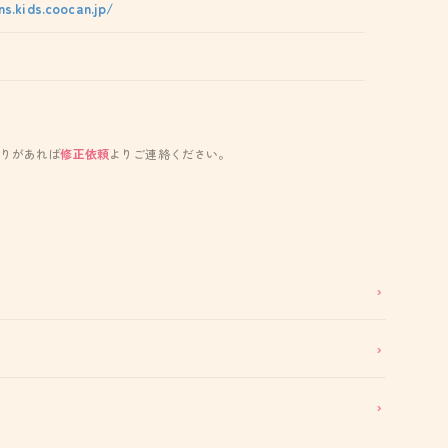
ns.kids.coocan.jp/
りがあれば
修正依頼
よりご連絡ください。