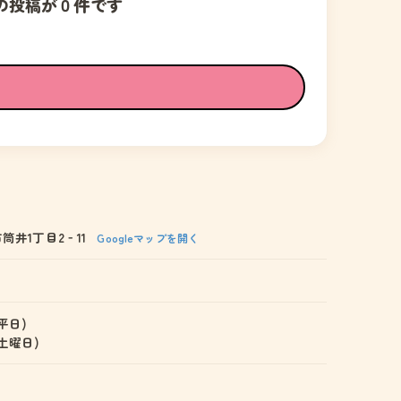
の投稿が０件です
筒井1丁目2‐11
Googleマップを開く
 (平日)
 (土曜日)