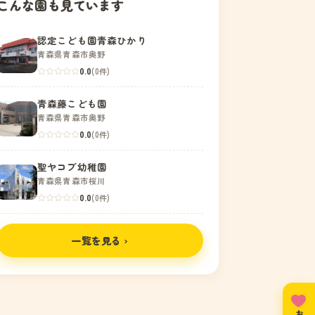
こんな園も見ています
認定こども園青森ひかり
青森県青森市奥野
0.0
(0件)
青森藤こども園
青森県青森市奥野
0.0
(0件)
聖ヤコブ幼稚園
青森県青森市桜川
0.0
(0件)
一覧を見る ›