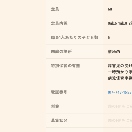
定員
60
定員内訳
0歳:5 1歳:8 2
職員1人あたりの子ども数
5
園庭の場所
敷地内
特別保育の有無
障害児の受
一時預かり
病児保育事
電話番号
017-743-1555
料金
園のHPをご
募集状況
園のHPをご