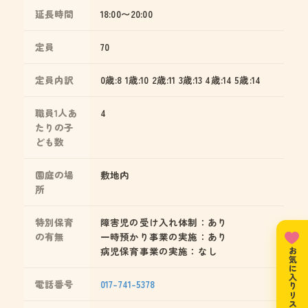
延長時間
18:00〜20:00
定員
70
定員内訳
0歳:8 1歳:10 2歳:11 3歳:13 4歳:14 5歳:14
職員1人あ
4
たりの子
ども数
園庭の場
敷地内
所
特別保育
障害児の受け入れ体制：あり
の有無
一時預かり事業の実施：あり
病児保育事業の実施：なし
お気に入りリスト
電話番号
017-741-5378